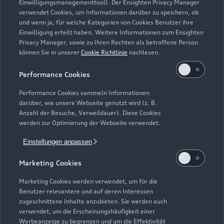
Einwilligungsmanagementtool). Der Ensighten Privacy Manager
verwendet Cookies, um Informationen darüber zu speichern, ob
und wenn ja, für welche Kategorien von Cookies Benutzer ihre
Zurück nach oben
Einwilligung erteilt haben. Weitere Informationen zum Ensighten
Privacy Manager, sowie zu Ihren Rechten als betroffene Person
können Sie in unserer
Cookie Richtlinie
nachlesen.
Modelle
Performance Cookies
Kaufen & leasen
Alle Modelle
Performance Cookies sammeln Informationen
darüber, wie unsere Webseite genutzt wird (z. B.
Modelle vergleichen
Anzahl der Besuche, Verweildauer). Diese Cookies
Service & Zubehör
Neuwagensuche
werden zur Optimierung der Webseite verwendet.
Elektromodelle
Gebrauchtwagensuche
Einstellungen anpassen
Support
Saisonale Angebote
Plug-in-Hybride
Gebrauchtwagen
Marketing Cookies
Audi Services
Über Audi
Kundenservice
Finanzierung
Marketing Cookies werden verwendet, um für die
Garantie
Benutzer relevantere und auf deren Interessen
Händlersuche
Aktionen & Angebote
zugeschnittene Inhalte anzubieten. Sie werden auch
Unternehmen
Audi digital services
verwendet, um die Erscheinungshäufigkeit einer
Audi Code
Geschäftskunden
Werbeanzeige zu begrenzen und um die Effektivität