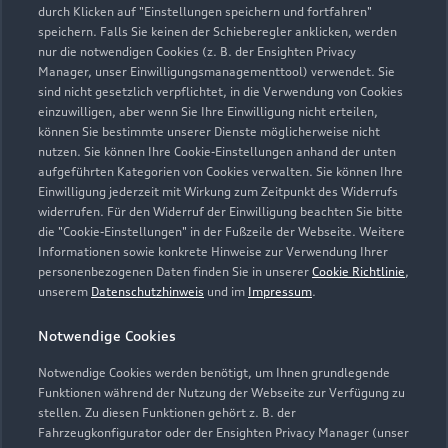
durch Klicken auf "Einstellungen speichern und fortfahren"
speichern. Falls Sie keinen der Schieberegler anklicken, werden
info.filderstadt@efs-automobile.de
nur die notwendigen Cookies (z. B. der Ensighten Privacy
Manager, unser Einwilligungsmanagementtool) verwendet. Sie
Kontaktdaten herunterladen
sind nicht gesetzlich verpflichtet, in die Verwendung von Cookies
einzuwilligen, aber wenn Sie Ihre Einwilligung nicht erteilen,
können Sie bestimmte unserer Dienste möglicherweise nicht
nutzen. Sie können Ihre Cookie-Einstellungen anhand der unten
aufgeführten Kategorien von Cookies verwalten. Sie können Ihre
Öffnungszeiten
Einwilligung jederzeit mit Wirkung zum Zeitpunkt des Widerrufs
widerrufen. Für den Widerruf der Einwilligung beachten Sie bitte
die "Cookie-Einstellungen" in der Fußzeile der Webseite. Weitere
Informationen sowie konkrete Hinweise zur Verwendung Ihrer
Service
personenbezogenen Daten finden Sie in unserer
Cookie Richtlinie
,
Geschlossen
,
öffnet am
Montag 07:15
unserem
Datenschutzhinweis
und im
Impressum
.
Notwendige Cookies
Montag - Freitag
07:15 - 18:00
Notwendige Cookies werden benötigt, um Ihnen grundlegende
Samstag -
Geschlossen
Funktionen während der Nutzung der Webseite zur Verfügung zu
Sonntag
stellen. Zu diesen Funktionen gehört z. B. der
Fahrzeugkonfigurator oder der Ensighten Privacy Manager (unser