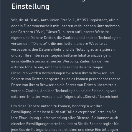
EF S Automobile GmbH
Einstellung
Servicepartner
e-tron
Wir, die AUDI AG, Auto-Union-Straße 1, 85057 Ingolstadt, allein
oder in Zusammenarbeit mit unseren verbundenen Unternehmen
und Partnern ("Wir", "Unser"), nutzen auf unserer Website
eigene und Dienste Dritter, die Cookies und ähnliche Technologien
verwenden ("Dienste"), die uns helfen, unsere Website zu
verbessern, den Datenverkehr und die Nutzung zu analysieren
und auf Ihre Interessen zugeschnittene Inhalte anzuzeigen,
einschließlich personalisierter Werbung. Zudem binden wir
externe Inhalte ein, um Ihnen diese Inhalte anzuzeigen.
Hierdurch werden Verbindungen zwischen Ihrem Browser und
Servern von Dritten hergestellt und es können personenbezogene
Daten von Ihrem Browser an die Server von Dritten übermittelt
werden. Cookies, ähnliche Technologien und die Einbindung von
externen Inhalten werden nachfolgend als „Dienste“ bezeichnet.
Felix-Wankel-Straße 40
Um diese Dienste nutzen zu können, benötigen wir Ihre
Einwilligung. Mit einem Klick auf "Alle akzeptieren" erteilen Sie
70794 Filderstadt
Ihre Einwilligung zur Verwendung aller Dienste. Sie können auch
einzelne Einwilligungen erteilen, indem Sie die Schieberegler für
0711 709770
jede Cookie-Kategorie einzeln anklicken und diese Einstellungen