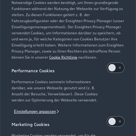
Notwendige Cookies werden benötigt, um Ihnen grundlegende
Öffnungszeiten
Funktionen während der Nutzung der Webseite zur Verfügung zu
stellen. Zu diesen Funktionen gehört z. B. der
Fahrzeugkonfigurator oder der Ensighten Privacy Manager (unser
Einwilligungsmanagementtool). Der Ensighten Privacy Manager
Service
verwendet Cookies, um Informationen darüber zu speichern, ob
Geschlossen
,
öffnet am
Montag 07:15
und wenn ja, für welche Kategorien von Cookies Benutzer ihre
Einwilligung erteilt haben. Weitere Informationen zum Ensighten
Privacy Manager, sowie zu Ihren Rechten als betroffene Person
Montag - Freitag
07:15 - 18:00
können Sie in unserer
Cookie Richtlinie
nachlesen.
Samstag -
Geschlossen
Performance Cookies
Sonntag
Performance Cookies sammeln Informationen
darüber, wie unsere Webseite genutzt wird (z. B.
Anzahl der Besuche, Verweildauer). Diese Cookies
werden zur Optimierung der Webseite verwendet.
Einstellungen anpassen
Marketing Cookies
Marketing Cookies werden verwendet, um für die